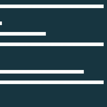
squ'à blanchiment (si vous faites comme moi, battez les oeufs avec 50g de
u.
t la pincée de sel. Bien mélanger.
onnellement, je l'ai chemisé avec du sucre roux en plus. Cela donne un
nutes avant de le démouler et le laisser reposer sur une grille.
. Je l'ai accompagné d'une salade d'oranges à l'orientale (
recette ici
), le