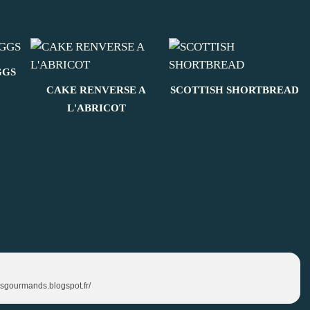
GGS
CAKE RENVERSE A
SCOTTISH SHORTBREAD
L'ABRICOT
sirsgourmands.blogspot.fr/