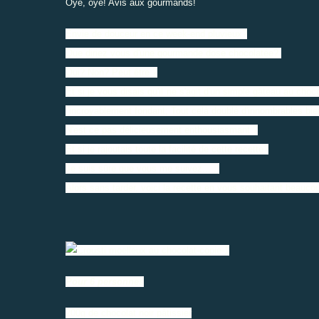
Oyé, oyé! Avis aux gourmands!
Envie de douceur en ce week-end pluvieux?
Que diriez vous d'une gourmande dose chocolatée?
Oui? Non? Peut être ?
Et si je vous disais qu'il ne s'agit d'un simple gâteau au choc
l'incroyablement fondant; Tout celà doublé d'innombrables bien
N'est ce pas délicieusement enthousiasmant ?
Et si je rajoutais toute la facilité de cette recette?
Je suis sûre que vous me suivez... ;)
Alors sans tarder, voici la recette en vous souhaitant beaucoup
Pour 6 personnes
200g de chocolat noir pâtissier