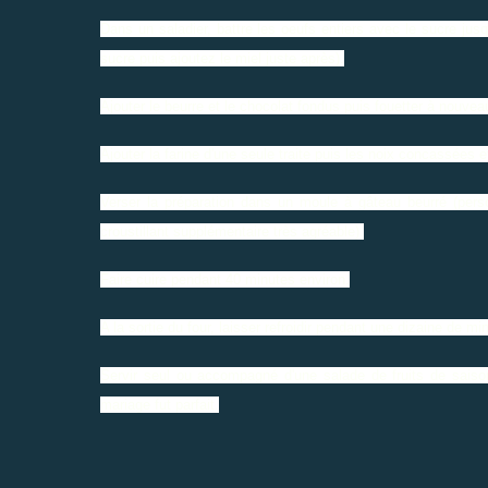
Dans un saladier, battre les oeufs entiers avec le sucre ju
sucre puis ajoutez le miel juste après).
Ajouter le beurre et le chocolat fondus puis fouetter à nouvea
Ajouter la farine d'une seule traite puis les noix concassées e
Verser la préparation dans un moule à gâteau beurré (pers
croustillant supplémentaire très agréable).
Faire cuire pendant 40 minutes environ.
A la sortie du four, laisser refroidir pendant une dizaine de mi
Servir seul ou accompagné d'une salade de fruits de saison
mariage fut parfait.