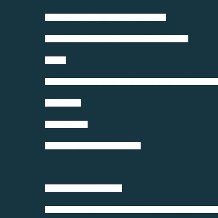
150g de beurre (j'ai mis du beurre demi-sel)
50g de cerneaux de noix concassés grossièrement
4 oeufs
150g de sucre roux (j'ai mis 50g de sucre roux + 100g de miel
50g de farine
1 pincée de sel
1 noisette de beurre pour le moule
Préchauffer le four à 150°c.
Sur feu doux ou au micro-onde, faire fondre le beurre et le 