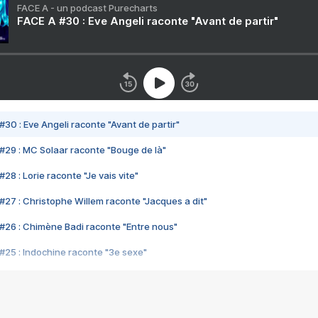
FACE A - un podcast Purecharts
FACE A #30 : Eve Angeli raconte "Avant de partir"
#30 : Eve Angeli raconte "Avant de partir"
#29 : MC Solaar raconte "Bouge de là"
28 : Lorie raconte "Je vais vite"
#27 : Christophe Willem raconte "Jacques a dit"
#26 : Chimène Badi raconte "Entre nous"
#25 : Indochine raconte "3e sexe"
#24 : Zaho raconte "C'est chelou"
#23 : Patrick Bruel raconte "Au café des délices"