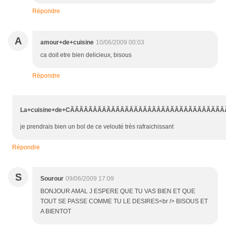
Répondre
A
amour+de+cuisine
10/06/2009 00:03
ca doit etre bien delicieux, bisous
Répondre
L
La+cuisine+de+CÃÂÃÂÃÂÃÂÃÂÃÂÃÂÃÂÃÂÃÂÃÂÃÂÃÂÃÂÃÂÃÂÃÂÃÂÃ
je prendrais bien un bol de ce velouté très rafraichissant
Répondre
S
Sourour
09/06/2009 17:09
BONJOUR AMAL J ESPERE QUE TU VAS BIEN ET QUE
TOUT SE PASSE COMME TU LE DESIRES<br /> BISOUS ET
A BIENTOT