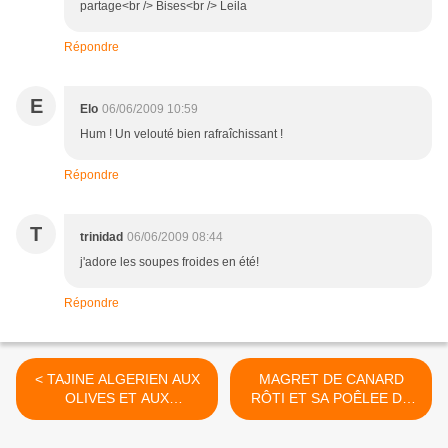
partage<br /> Bises<br /> Leila
Répondre
E
Elo
06/06/2009 10:59
Hum ! Un velouté bien rafraîchissant !
Répondre
T
trinidad
06/06/2009 08:44
j'adore les soupes froides en été!
Répondre
< TAJINE ALGERIEN AUX
MAGRET DE CANARD
OLIVES ET AUX
RÔTI ET SA POÊLEE DE
CHAMPIGNONS
FENOUIL AUX CEPES >