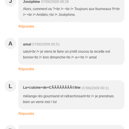
J
Joséphine
07/06/2009 08:28
Alors, comment va ?<br /> <br /> Toujours aux fourneaux !!!<br
/> <br /> Amitiés,<br /> Joséphine.
Répondre
A
amal
07/06/2009 00:51
salut<br /> je viens te faire un p'etit coucou ta recette est
bonne<br /> bon dimanche<br /> a+<br /> amal
Répondre
L
La+cuisine+de+CÃÂÃÂÃÂÃÂ©line
07/06/2009 00:11
mélange rès gourmand et rafraichissant<br /> je prendrais
bien un verre moi ! lol
Répondre