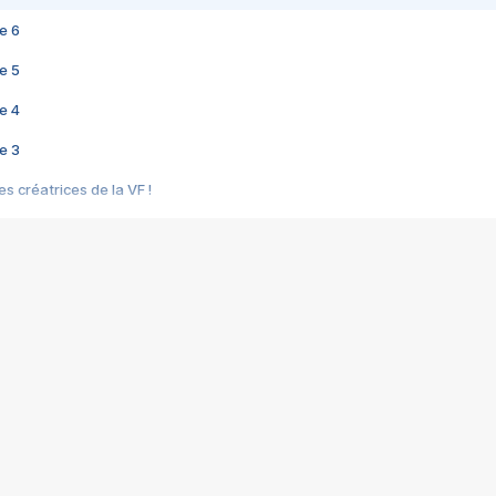
e 6
e 5
e 4
e 3
s créatrices de la VF !
e 2
e 1
e Mektoub My Love arrive enfin ! Rencontre avec Shaïn Boumedine et Sal
i : après Toni en famille
elle réalise le bouleversant Dites lui que je l'aime
ais ! Rencontre autour de Vie privée de Rebecca Zlotowski
 de Marguerite, Grave... Rencontre avec Ella Rumpf