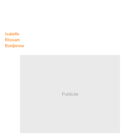
je le cherche..
20 :
Jour de la semaine préferé:
le samedi (début du week end)
Je passe la main à:
Isabelle
Btissam
Bordjienne
Publicité