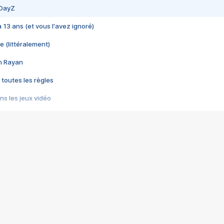
 DayZ
 a 13 ans (et vous l'avez ignoré)
e (littéralement)
im Rayan
 toutes les règles
s les jeux vidéo
us choquant de Rockstar ? - Le scandale BULLY
e plus moche de Steam
du RÊVE tourne au CAUCHEMAR
pendant 8 heures
it… à tort
umiliés par un jeu vidéo