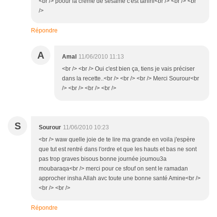
<br /> poour la crème de sésame c'est tahini<br /> <br /> <br
/>
Répondre
A
Amal
11/06/2010 11:13
<br /> <br /> Oui c'est bien ça, tiens je vais préciser
dans la recette..<br /> <br /> <br /> Merci Sourour<br
/> <br /> <br /> <br />
S
Sourour
11/06/2010 10:23
<br /> waw quelle joie de te lire ma grande en voila j'espère
que tut est rentré dans l'ordre et que les hauts et bas ne sont
pas trop graves bisous bonne journée joumou3a
moubaraqa<br /> merci pour ce sfouf on sent le ramadan
approcher insha Allah avc toute une bonne santé Amine<br />
<br /> <br />
Répondre