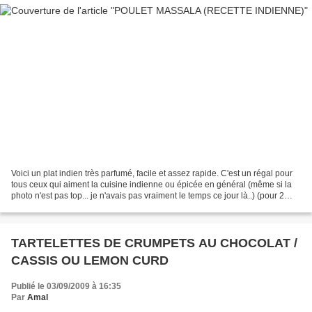
Voici un plat indien très parfumé, facile et assez rapide. C'est un régal pour
tous ceux qui aiment la cuisine indienne ou épicée en général (même si la
photo n'est pas top... je n'avais pas vraiment le temps ce jour là..) (pour 2
personnes) 2 blancs...
TARTELETTES DE CRUMPETS AU CHOCOLAT /
CASSIS OU LEMON CURD
Publié le 03/09/2009 à 16:35
Par
Amal