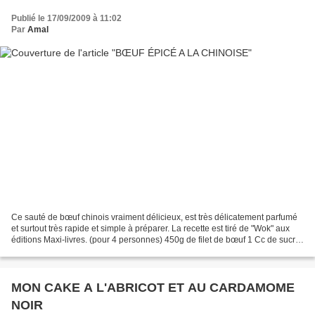
Publié le 17/09/2009 à 11:02
Par
Amal
Ce sauté de bœuf chinois vraiment délicieux, est très délicatement parfumé
et surtout très rapide et simple à préparer. La recette est tiré de "Wok" aux
éditions Maxi-livres. (pour 4 personnes) 450g de filet de bœuf 1 Cc de sucre
roux 2 à 3 graines d'anis...
MON CAKE A L'ABRICOT ET AU CARDAMOME
NOIR