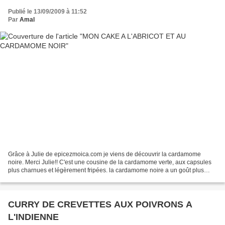
Publié le 13/09/2009 à 11:52
Par
Amal
Grâce à Julie de epicezmoica.com je viens de découvrir la cardamome
noire. Merci Julie!! C'est une cousine de la cardamome verte, aux capsules
plus charnues et légèrement fripées. la cardamome noire a un goût plus
corsé avec des notes fumées rappelant...
CURRY DE CREVETTES AUX POIVRONS A
L'INDIENNE