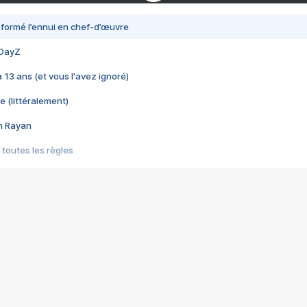
nsformé l’ennui en chef-d’œuvre
 DayZ
 a 13 ans (et vous l'avez ignoré)
e (littéralement)
im Rayan
 toutes les règles
s les jeux vidéo
us choquant de Rockstar ? - Le scandale BULLY
e plus moche de Steam
du RÊVE tourne au CAUCHEMAR
pendant 8 heures
it… à tort